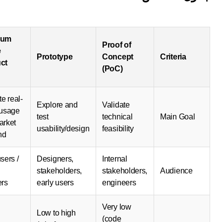
Minimum
Proof of
Viable
Prototype
Concept
Criteria
Product
(PoC)
(MVP)
Validate real-
Explore and
Validate
world usage
test
technical
Main Goa
and market
usability/design
feasibility
demand
Real users /
Designers,
Internal
early
stakeholders,
stakeholders,
Audience
adopters
early users
engineers
Very low
Low to high
High
(code