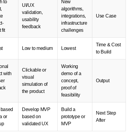
Launch to
New
UI/UX
market,
algorithms,
validation,
validate
integrations,
Use Cas
usability
product-
infrastructure
feedback
market fit
challenges
Time & C
Highest
Low to medium
Lowest
to Build
Functional
Working
Clickable or
product with
demo of a
visual
real user
concept,
Output
simulation of
feedback
proof of
the product
loop
feasibility
Iterate based
Develop MVP
Build a
Next Step
on data or
based on
prototype or
After
scale up
validated UX
MVP