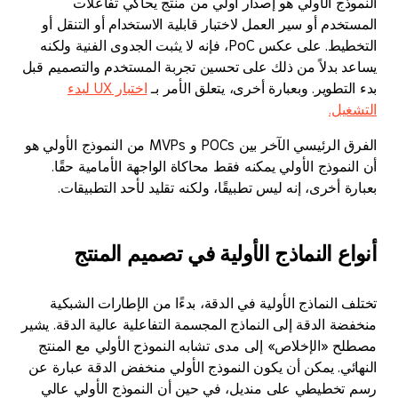
ذج الأولي هو إصدار أولي من منتج يحاكي تفاعلات
دم أو سير العمل لاختبار قابلية الاستخدام أو التنقل أو
التخطيط. على عكس PoC، فإنه لا يثبت الجدوى الفنية ولكنه
 بدلاً من ذلك على تحسين تجربة المستخدم والتصميم قبل
تطوير. وبعبارة أخرى، يتعلق الأمر بـ
اختبار UX لبدء
يل.
الفرق الرئيسي الآخر بين POCs و MVPs من النموذج الأولي هو
موذج الأولي يمكنه فقط محاكاة الواجهة الأمامية حقًا.
 أخرى، إنه ليس تطبيقًا، ولكنه تقليد لأحد التطبيقات.
ع النماذج الأولية في تصميم المنتج
النماذج الأولية في الدقة، بدءًا من الإطارات الشبكية
ة الدقة إلى النماذج المجسمة التفاعلية عالية الدقة. يشير
 «الإخلاص» إلى مدى تشابه النموذج الأولي مع المنتج
ئي. يمكن أن يكون النموذج الأولي منخفض الدقة عبارة عن
خطيطي على منديل، في حين أن النموذج الأولي عالي