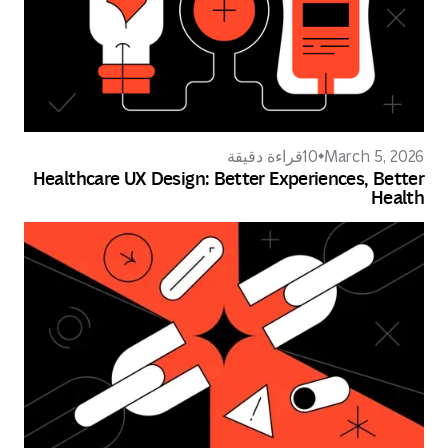
March 5,
10
قراءة دقيقة
Healthcare UX Design: Better Experiences, B
He