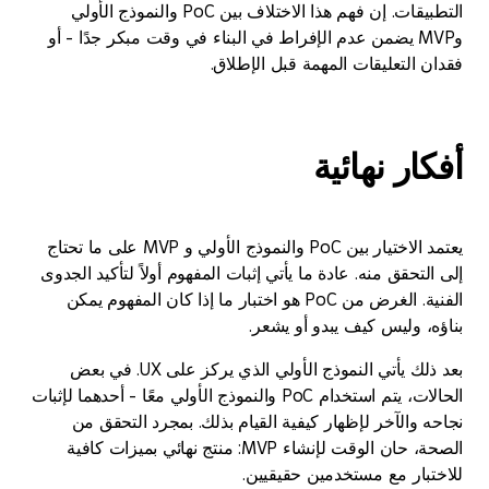
التطبيقات. إن فهم هذا الاختلاف بين PoC والنموذج الأولي
وMVP يضمن عدم الإفراط في البناء في وقت مبكر جدًا - أو
 التعليقات المهمة قبل الإطلاق.
ار نهائية
يعتمد الاختيار بين PoC والنموذج الأولي و MVP على ما تحتاج
تحقق منه. عادة ما يأتي إثبات المفهوم أولاً لتأكيد الجدوى
الفنية. الغرض من PoC هو اختبار ما إذا كان المفهوم يمكن
، وليس كيف يبدو أو يشعر.
بعد ذلك يأتي النموذج الأولي الذي يركز على UX. في بعض
الحالات، يتم استخدام PoC والنموذج الأولي معًا - أحدهما لإثبات
 والآخر لإظهار كيفية القيام بذلك. بمجرد التحقق من
الصحة، حان الوقت لإنشاء MVP: منتج نهائي بميزات كافية
بار مع مستخدمين حقيقيين.