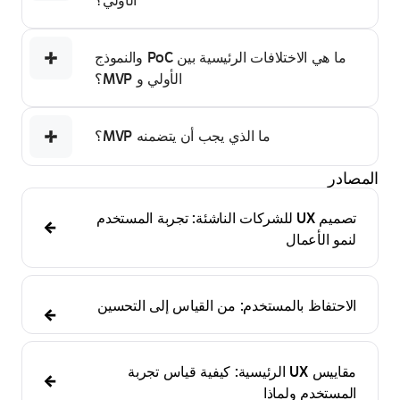
ما هي الاختلافات الرئيسية بين PoC والنموذج
الأولي و MVP؟
ما الذي يجب أن يتضمنه MVP؟
در
تصميم UX للشركات الناشئة: تجربة المستخدم
مو الأعمال
احتفاظ بالمستخدم: من القياس إلى التحسين
مقاييس UX الرئيسية: كيفية قياس تجربة
مستخدم ولماذا