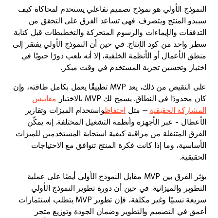
ذج الأولي هو نموذج تصميم تفاعلي يستخدم لمحاكاة كيف
 المنتج ويتصرف. فهي تساعد الفرق على التحقق من
قات والإيماءات والرسوم المتحركة والتخطيطات قبل كتابة
احد من كود الإنتاج. في حين أن النموذج الأولي يفتقر إلى
لأعمال أو الأنظمة الخلفية، إلا أنه يلعب دورًا حيويًا في
ر وتحسين تجربة المستخدم في وقت مبكر.
على النقيض من ذلك، يعد MVP تطبيقًا يعمل بكامل طاقته، وإن
ودًا في النطاق. يسمح لك MVP بالاختبار
مقاييس
ركة الحقيقية
— مثل
احتفاظ
واستخدام الميزات وتقارير
ل - عبر الأجهزة وأنظمة التشغيل المختلفة. إنه يمكّن
 المتنقلة من مراقبة كيفية استجابة المستخدمين للميزات
ية، وما إذا كانت فكرة المنتج تتوافق مع الاحتياجات
ية.
يؤثر الفرق بين MVP مقابل النموذج الأولي أيضًا على عملية
ر والميزانية. في حين أن دورة تطوير النموذج الأولي
سريعة نسبيًا وغير مكلفة، فإن تطوير MVP يتطلب استثمارات
في التصميم والتطوير وضمان الجودة وتوزيع متجر