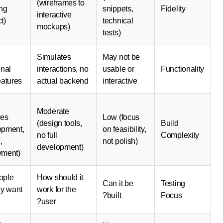
(wireframes to
(working
snippets,
Fidelity
interactive
product)
technical
mockups)
tests)
Fully
Simulates
May not be
functional
interactions, no
usable or
Functional
core features
actual backend
interactive
High
Moderate
(requires
Low (focus
(design tools,
Build
development,
on feasibility,
no full
Complexi
testing,
not polish)
development)
deployment)
Do people
How should it
Can it be
Testing
actually want
work for the
built?
Focus
it?
user?