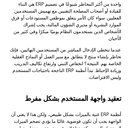
واحدة من أكثر المخاطر شيوعًا في تصميم ERP هي البناء
للقيادة أو أصحاب المصلحة التقنيين مع تهميش المستخدمين
الفعليين. سواء كان الأمر يتعلق بموظفي المستودعات أو فرق
الموارد البشرية أو مديري الشؤون المالية، يجب إشراك
الأشخاص الذين يستخدمون النظام يوميًا مبكرًا وفي كثير من
الأحيان.
عندما تتخطى الإدخال المباشر من المستخدمين النهائيين، فإنك
تخاطر بإنشاء منتج لا يتطابق مع سير العمل أو النماذج العقلية
الخاصة بهم. النتيجة؟ انخفاض التبني وارتفاع تكاليف التدريب
وزيادة الإحباط. تبدأ أنظمة ERP الناجحة باحتياجات المستخدم
وليس الافتراضات.
تعقيد واجهة المستخدم بشكل مفرط
أنظمة ERP غنية بالميزات بشكل طبيعي، ولكن هذا لا يعني أن
الواجهة يجب أن تكون فوضوية. غالبًا ما يؤدي تضخم الميزات
إلى تخطيطات مربكة وتفاعلات غير متسقة ومنحنيات تعلم