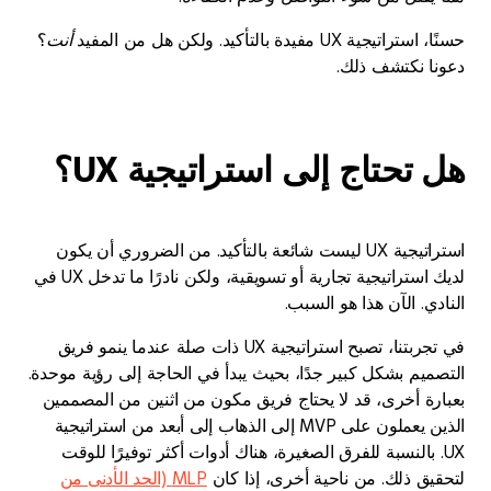
حسنًا، استراتيجية UX مفيدة بالتأكيد. ولكن هل من المفيد
أنت
؟
دعونا نكتشف ذلك.
هل تحتاج إلى استراتيجية UX؟
استراتيجية UX ليست شائعة بالتأكيد. من الضروري أن يكون
لديك استراتيجية تجارية أو تسويقية، ولكن نادرًا ما تدخل UX في
النادي. الآن هذا هو السبب.
في تجربتنا، تصبح استراتيجية UX ذات صلة عندما ينمو فريق
التصميم بشكل كبير جدًا، بحيث يبدأ في الحاجة إلى رؤية موحدة.
بعبارة أخرى، قد لا يحتاج فريق مكون من اثنين من المصممين
الذين يعملون على MVP إلى الذهاب إلى أبعد من استراتيجية
UX. بالنسبة للفرق الصغيرة، هناك أدوات أكثر توفيرًا للوقت
لتحقيق ذلك. من ناحية أخرى، إذا كان
MLP (الحد الأدنى من