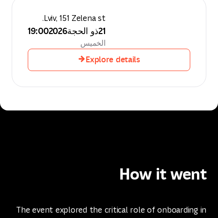
Lviv, 151 Zelena st.
21
ذو الحجة
2026
19:00
الخميس
Explore details
Explore details
How it went
The event explored the critical role of onboarding in