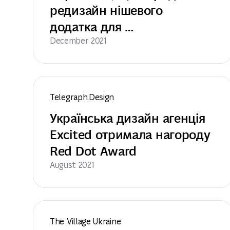
редизайн нішевого 
додатка для 
транспортування грудного 
December 2021
молока
Telegraph.Design
Українська дизайн агенція 
Excited отримала нагороду 
Red Dot Award
August 2021
The Village Ukraine