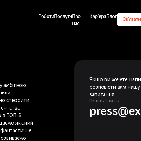
Роботи
Послуги
Про
Карʼєра
Блог
Зв'язати
нас
Роботи
Послуги
Карʼєра
Блог
Зв'язати
Про
нас
Якщо ви хочете напи
ку амбітною
розповісти вам нашу і
шили
запитання.
йно створити
Пишіть нам на
press@ex
гентство
о в ТОП-5
адаємо якісний
о фантастичне
press@ex
 розвиваємо