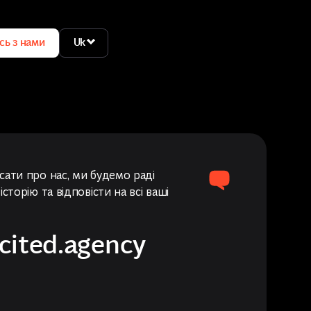
сь з нами
Uk
сь з нами
Uk
сати про нас, ми будемо раді
сторію та відповісти на всі ваші
cited.agency
cited.agency