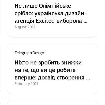
Не лише Олімпійське 
срібло: українська дизайн-
агенція Excited виборола 
престижну нагороду Red 
August 2021
Dot Award
Telegraph.Design
Ніхто не зробить знижки 
на те, що ви це робите 
вперше: досвід створення 
продуктової дизайн-агенції 
February 2021
Excited