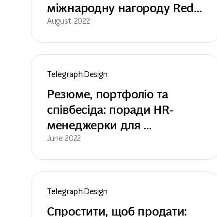
міжнародну нагороду Red 
Dot Award за додаток 
August 2022
майбутнього
Telegraph.Design
Резюме, портфоліо та 
співбесіда: поради HR-
менеджерки для 
кандидатів-дизайнерів
June 2022
Telegraph.Design
Спростити, щоб продати: 