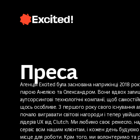
Преса
Агенція Excited була заснована наприкінці 2018 ро
парою Анелією та Олександром. Вони вдвох зали
аутсорсингові технологічні компанії, щоб самості
щось особливе. З першого року свого існування а
почало вигравати світові нагороди і тепер увійшл
лідерів UX від Clutch. Ми любимо своє ремесло, н
сервіс всім нашим клієнтам, і кожен день будуєм
місце для роботи. Крім того, ми волонтеримо та