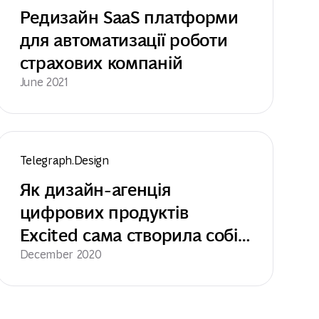
Редизайн SaaS платформи 
для автоматизації роботи 
страхових компаній
June 2021
Telegraph.Design
Як дизайн-агенція 
цифрових продуктів 
Excited сама створила собі 
айдентику і виграла за неї 
December 2020
два Red Dot