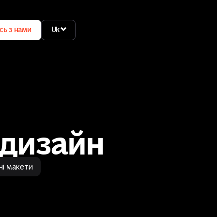
сь з нами
Uk
сь з нами
Uk
бдизайн
і макети