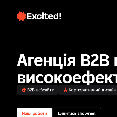
Агенція B2B
високоефект
B2B вебсайти
Корпоративний дизайн
Наші роботи
Дивитись showreel