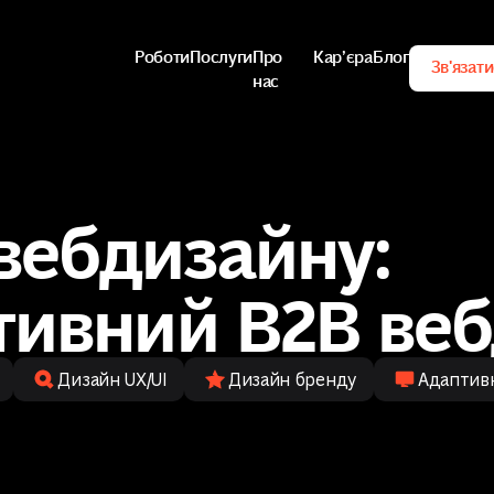
Роботи
Послуги
Про
Карʼєра
Блог
Зв'язати
нас
Роботи
Послуги
Карʼєра
Блог
Зв'язати
Про
нас
 вебдизайну:
ивний B2B ве
Дизайн UX/UI
Дизайн бренду
Адаптивн