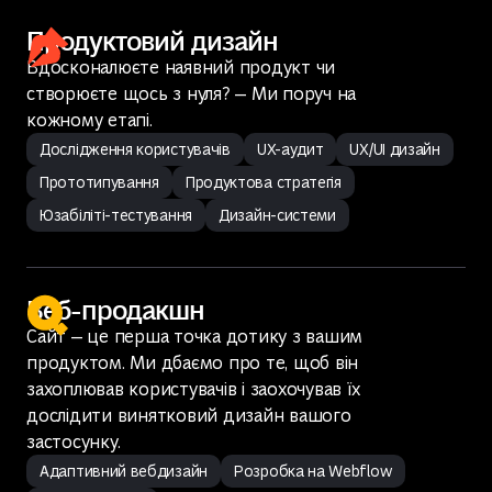
Продуктовий дизайн
Вдосконалюєте наявний продукт чи
створюєте щось з нуля? — Ми поруч на
кожному етапі.
Дослідження користувачів
UX-аудит
UX/UI дизайн
Прототипування
Продуктова стратегія
Юзабіліті-тестування
Дизайн-системи
Веб-продакшн
Сайт — це перша точка дотику з вашим
продуктом. Ми дбаємо про те, щоб він
захоплював користувачів і заохочував їх
дослідити винятковий дизайн вашого
застосунку.
Адаптивний вебдизайн
Розробка на Webflow