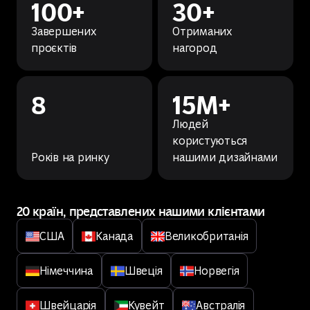
100+
30+
Завершених
Отриманих
проєктів
нагород
8
15M+
Людей
користуються
Років на ринку
нашими дизайнами
20 країн, представлених нашими клієнтами
США
Канада
Великобританія
Німеччина
Швеція
Норвегія
Швейцарія
Кувейт
Австралія