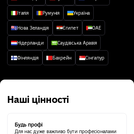
Італія
Румунія
Україна
Нова Зеландія
Єгипет
ОАЕ
Нідерланди
Саудівська Аравія
Фінляндія
Бахрейн
Сінгапур
Наші цінності
Будь профі
Для нас дуже важливо бути професіоналами