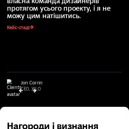
власна команда дизайнерів
к
протягом усього проекту, і я не
в
можу цим натішитись.
Ке
Кейс-стаді
Jon Corrin
CEO, XILO
Нагороди і визнання