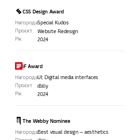
CSS Design Award
Нагорода
Special Kudos
Проєкт
Website Redesign
Рік
2024
iF Award
Нагорода
UI; Digital media interfaces
Проєкт
iBilly
Рік
2024
The Webby Nominee
Нагорода
Best visual design — aesthetics