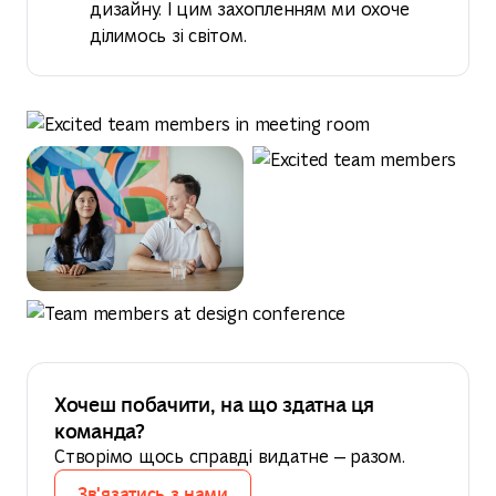
дизайну. І цим захопленням ми охоче
ділимось зі світом.
Хочеш побачити, на що здатна ця
команда?
Створімо щось справді видатне — разом.
Зв'язатись з нами