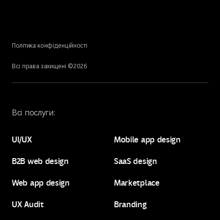
Політика конфіденційності
Всі права захищені ©
2026
Всі послуги:
UI/UX
Mobile app design
B2B web design
SaaS design
UI/UX
Mobile app design
Web app design
Marketplace
B2B web design
SaaS design
UX Audit
Branding
Web app design
Marketplace