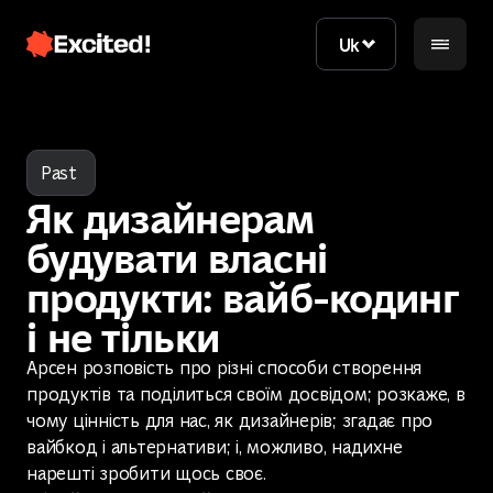
Uk
Uk
Past
Як дизайнерам
будувати власні
продукти: вайб-кодинг
і не тільки
Зв'язатись з нами
Арсен розповість про різні способи створення
продуктів та поділиться своїм досвідом; розкаже, в
Зв'язатись з нами
чому цінність для нас, як дизайнерів; згадає про
вайбкод і альтернативи; і, можливо, надихне
нарешті зробити щось своє.